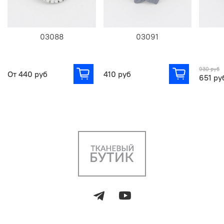
03088
03091
930 руб
От
440 руб
410 руб
651 ру