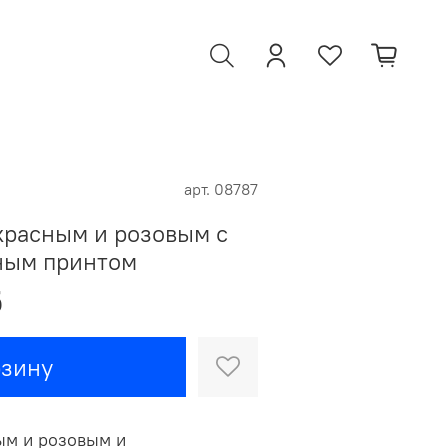
арт.
08787
красным и розовым с
ным принтом
б
рзину
ым и розовым и