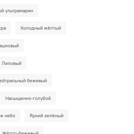
й ультрамарин
хра
Холодный жёлтый
ашковый
Лиловый
ейтральный бежевый
Насыщенно-голубой
е небо
Яркий зелёный
Жёлто-бежевый