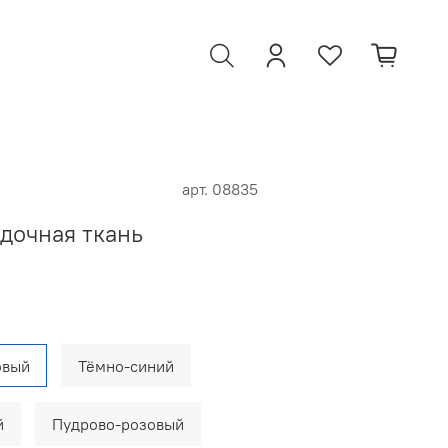
арт.
08835
дочная ткань
овый
Тёмно-синий
й
Пудрово-розовый