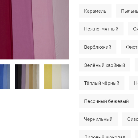
Карамель
Пыльны
Нежно-мятный
О
Верблюжий
Фист
Зелёный хвойный
Тёплый чёрный
Н
Песочный бежевый
Чернильный
Сизо
Лиловый шоколад