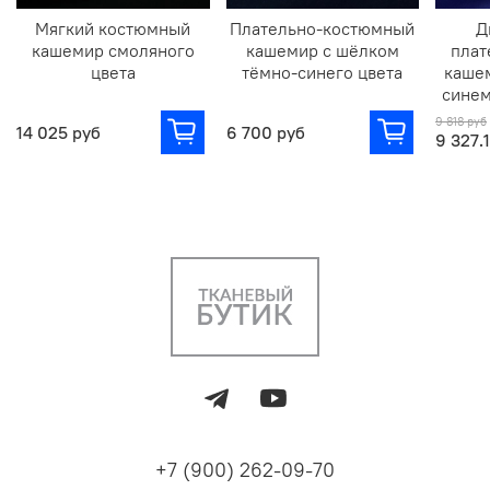
Мягкий костюмный
Плательно-костюмный
Д
кашемир смоляного
кашемир с шёлком
плат
цвета
тёмно-синего цвета
каше
синем
9 818 руб
14 025 руб
6 700 руб
9 327.
+7 (900) 262-09-70