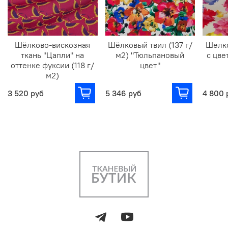
Шёлково-вискозная
Шёлковый твил (137 г/
Шелк
ткань "Цапли" на
м2) "Тюльпановый
с цв
оттенке фуксии (118 г/
цвет"
м2)
3 520 руб
5 346 руб
4 800 